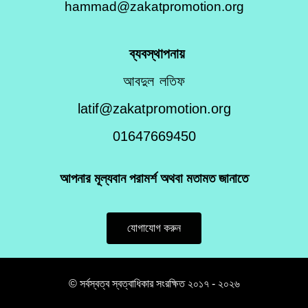
hammad@zakatpromotion.org
ব্যবস্থাপনায়
আবদুল লতিফ
latif@zakatpromotion.org
01647669450
আপনার মূল্যবান পরামর্শ অথবা মতামত জানাতে
যোগাযোগ করুন
© সর্বস্বত্ব স্বত্বাধিকার সংরক্ষিত ২০১৭ - ২০২৬