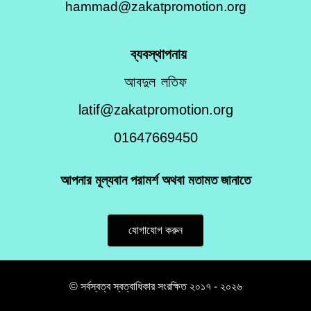
hammad@zakatpromotion.org
ব্যবস্থাপনায়
আবদুল লতিফ
latif@zakatpromotion.org
01647669450
আপনার মূল্যবান পরামর্শ অথবা মতামত জানাতে
যোগাযোগ করুন
© সর্বস্বত্ব স্বত্বাধিকার সংরক্ষিত ২০১৭ - ২০২৬