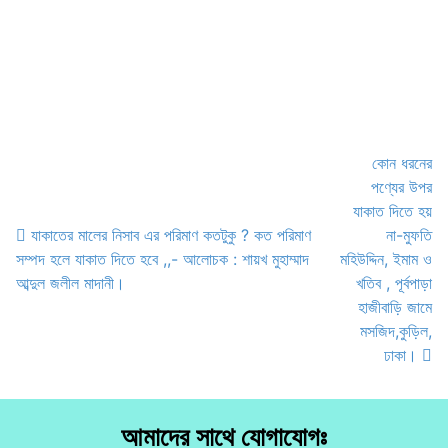
কোন ধরনের
পণ্যের উপর
যাকাত দিতে হয়
যাকাতের মালের নিসাব এর পরিমাণ কতটুকু ? কত পরিমাণ
না-মুফতি
সম্পদ হলে যাকাত দিতে হবে ,,- আলোচক : শায়খ মুহাম্মাদ
মহিউদ্দিন, ইমাম ও
Post navigation
আব্দুল জলীল মাদানী।
খতিব , পূর্বপাড়া
হাজীবাড়ি জামে
মসজিদ,কুড়িল,
ঢাকা।
আমাদের সাথে যোগাযোগঃ