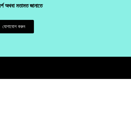
মর্শ অথবা মতামত জানাতে
যোগাযোগ করুন