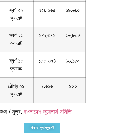
স্বর্ণ ২২
২২৯,৬৬৪
১৯,৬৯০
ক্যারেট
স্বর্ণ ২১
২১৯,৩৪২
১৮,৮০৫
ক্যারেট
স্বর্ণ ১৮
১৮৮,৩৭৪
১৬,১৫০
ক্যারেট
রৌপ্য ২১
৪,৬৬৬
৪০০
ক্যারেট
উৎস / সূত্র:
বাংলাদেশ জুয়েলার্স সমিতি
যাকাত ক্যালকুলেট