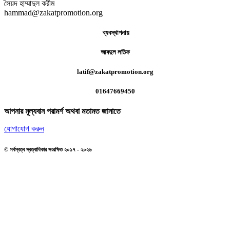
সৈয়দ হাম্মাদুল করীম
hammad@zakatpromotion.org
ব্যবস্থাপনায়
আবদুল লতিফ
latif@zakatpromotion.org
01647669450
আপনার মূল্যবান পরামর্শ অথবা মতামত জানাতে
যোগাযোগ করুন
© সর্বস্বত্ব স্বত্বাধিকার সংরক্ষিত ২০১৭ - ২০২৬