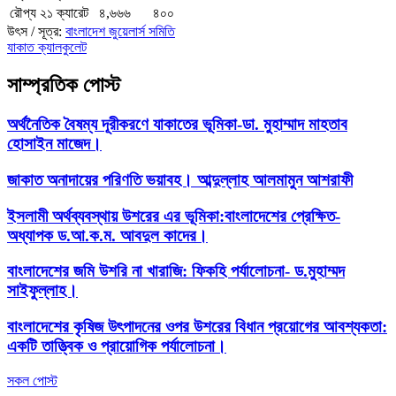
রৌপ্য ২১ ক্যারেট
৪,৬৬৬
৪০০
উৎস / সূত্র:
বাংলাদেশ জুয়েলার্স সমিতি
যাকাত ক্যালকুলেট
সাম্প্রতিক পোস্ট
অর্থনৈতিক বৈষম্য দূরীকরণে যাকাতের ভূমিকা-ডা. মুহাম্মাদ মাহতাব
হোসাইন মাজেদ।
জাকাত অনাদায়ের পরিণতি ভয়াবহ। আব্দুল্লাহ আলমামুন আশরাফী
ইসলামী অর্থব্যবস্থায় উশরের এর ভূমিকা:বাংলাদেশের প্রেক্ষিত-
অধ্যাপক ড.আ.ক.ম. আবদুল কাদের।
বাংলাদেশের জমি উশরি না খারাজি: ফিকহি পর্যালোচনা- ড.মুহাম্মদ
সাইফুল্লাহ।
বাংলাদেশের কৃষিজ উৎপাদনের ওপর উশরের বিধান প্রয়োগের আবশ্যকতা:
একটি তাত্ত্বিক ও প্রায়োগিক পর্যালোচনা।
সকল পোস্ট