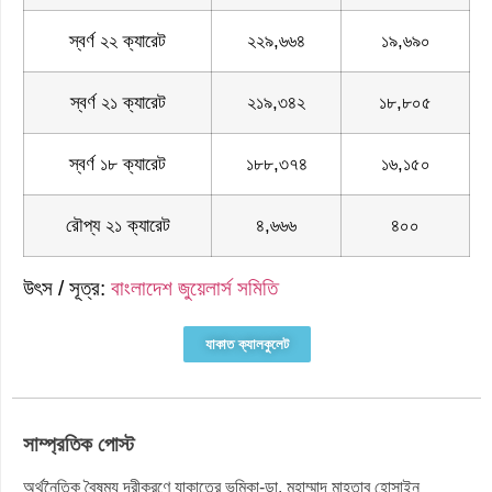
স্বর্ণ ২২ ক্যারেট
২২৯,৬৬৪
১৯,৬৯০
স্বর্ণ ২১ ক্যারেট
২১৯,৩৪২
১৮,৮০৫
স্বর্ণ ১৮ ক্যারেট
১৮৮,৩৭৪
১৬,১৫০
রৌপ্য ২১ ক্যারেট
৪,৬৬৬
৪০০
উৎস / সূত্র:
বাংলাদেশ জুয়েলার্স সমিতি
যাকাত ক্যালকুলেট
সাম্প্রতিক পোস্ট
অর্থনৈতিক বৈষম্য দূরীকরণে যাকাতের ভূমিকা-ডা. মুহাম্মাদ মাহতাব হোসাইন