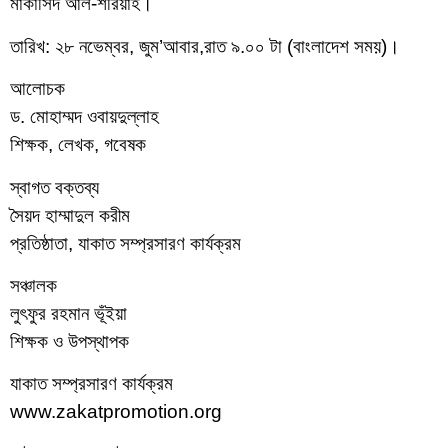
মাকাসিদ আল-শরিয়াহ।
তারিখ: ২৮ নভেম্বর, জুম’আবার,রাত ৯.০০ টা (বাংলাদেশ সময়)।
আলোচক
ড. মোহাম্মদ ওবায়দুল্লাহ
শিক্ষক, লেখক, গবেষক
স্বাগত বক্তব্য
সৈয়দ হাম্মাদুল করীম
প্রতিষ্ঠাতা, যাকাত সম্প্রসারণ কার্যক্রম
সঞ্চালক
লুৎফুর রহমান ভূঁইয়া
শিক্ষক ও উপস্থাপক
যাকাত সম্প্রসারণ কার্যক্রম
www.zakatpromotion.org