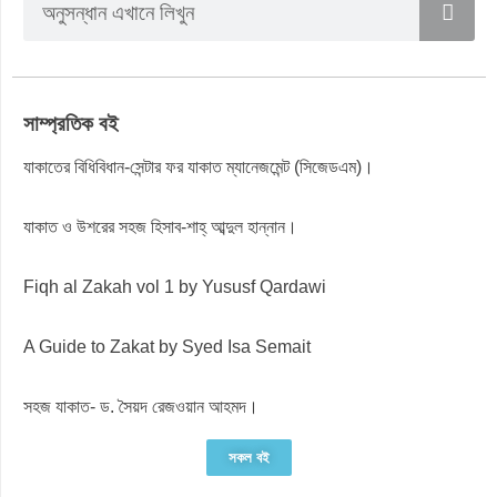
সাম্প্রতিক বই
যাকাতের বিধিবিধান-সেন্টার ফর যাকাত ম্যানেজমেন্ট (সিজেডএম)।
যাকাত ও উশরের সহজ হিসাব-শাহ্ আব্দুল হান্নান।
Fiqh al Zakah vol 1 by Yususf Qardawi
A Guide to Zakat by Syed Isa Semait
সহজ যাকাত- ড. সৈয়দ রেজওয়ান আহমদ।
সকল বই