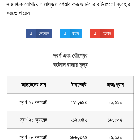
সামাজিক যোগাযোগ মাধ্যমে শেয়ার করতে নিচের বাটনগুলো ব্যবহার
করতে পারেন।
ফেইসবুক
টুইটার
ইমেইল
স্বর্ণ এবং রৌপ্যের
বর্তমান বাজার মূল্য
আইটেমের নাম
টাকা/ভরি
টাকা/গ্রাম
স্বর্ণ ২২ ক্যারেট
২২৯,৬৬৪
১৯,৬৯০
স্বর্ণ ২১ ক্যারেট
২১৯,৩৪২
১৮,৮০৫
স্বর্ণ ১৮ ক্যারেট
১৮৮,৩৭৪
১৬,১৫০