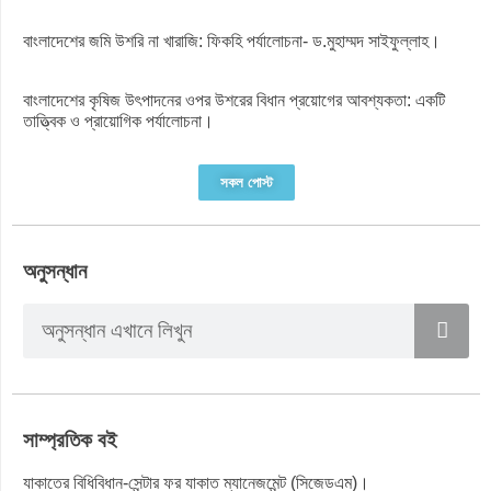
বাংলাদেশের জমি উশরি না খারাজি: ফিকহি পর্যালোচনা- ড.মুহাম্মদ সাইফুল্লাহ।
বাংলাদেশের কৃষিজ উৎপাদনের ওপর উশরের বিধান প্রয়োগের আবশ্যকতা: একটি
তাত্ত্বিক ও প্রায়োগিক পর্যালোচনা।
সকল পোস্ট
অনুসন্ধান
সাম্প্রতিক বই
যাকাতের বিধিবিধান-সেন্টার ফর যাকাত ম্যানেজমেন্ট (সিজেডএম)।