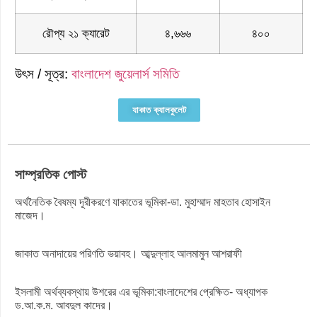
রৌপ্য ২১ ক্যারেট
৪,৬৬৬
৪০০
উৎস / সূত্র:
বাংলাদেশ জুয়েলার্স সমিতি
যাকাত ক্যালকুলেট
সাম্প্রতিক পোস্ট
অর্থনৈতিক বৈষম্য দূরীকরণে যাকাতের ভূমিকা-ডা. মুহাম্মাদ মাহতাব হোসাইন
মাজেদ।
জাকাত অনাদায়ের পরিণতি ভয়াবহ। আব্দুল্লাহ আলমামুন আশরাফী
ইসলামী অর্থব্যবস্থায় উশরের এর ভূমিকা:বাংলাদেশের প্রেক্ষিত- অধ্যাপক
ড.আ.ক.ম. আবদুল কাদের।