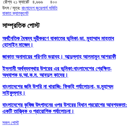
রৌপ্য ২১ ক্যারেট
৪,৬৬৬
৪০০
উৎস / সূত্র:
বাংলাদেশ জুয়েলার্স সমিতি
যাকাত ক্যালকুলেট
সাম্প্রতিক পোস্ট
অর্থনৈতিক বৈষম্য দূরীকরণে যাকাতের ভূমিকা-ডা. মুহাম্মাদ মাহতাব
হোসাইন মাজেদ।
জাকাত অনাদায়ের পরিণতি ভয়াবহ। আব্দুল্লাহ আলমামুন আশরাফী
ইসলামী অর্থব্যবস্থায় উশরের এর ভূমিকা:বাংলাদেশের প্রেক্ষিত-
অধ্যাপক ড.আ.ক.ম. আবদুল কাদের।
বাংলাদেশের জমি উশরি না খারাজি: ফিকহি পর্যালোচনা- ড.মুহাম্মদ
সাইফুল্লাহ।
বাংলাদেশের কৃষিজ উৎপাদনের ওপর উশরের বিধান প্রয়োগের আবশ্যকতা:
একটি তাত্ত্বিক ও প্রায়োগিক পর্যালোচনা।
সকল পোস্ট