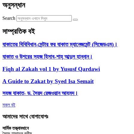
অনুসন্ধান
Search
সাম্প্রতিক বই
যাকাতের বিধিবিধান-সেন্টার ফর যাকাত ম্যানেজমেন্ট (সিজেডএম)।
যাকাত ও উশরের সহজ হিসাব-শাহ্ আব্দুল হান্নান।
Fiqh al Zakah vol 1 by Yususf Qardawi
A Guide to Zakat by Syed Isa Semait
সহজ যাকাত- ড. সৈয়দ রেজওয়ান আহমদ।
সকল বই
আমাদের সাথে যোগাযোগঃ
সার্বিক তত্ত্বাবধানে
সৈয়দ হাম্মাদুল করীম