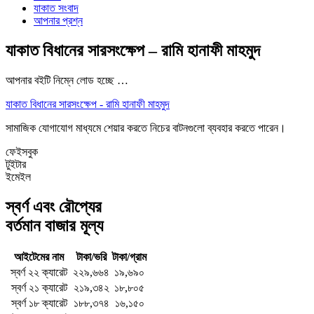
যাকাত সংবাদ
আপনার প্রশ্ন
যাকাত বিধানের সারসংক্ষেপ – রামি হানাফী মাহমুদ
আপনার বইটি নিম্নে লোড হচ্ছে …
যাকাত বিধানের সারসংক্ষেপ - রামি হানাফী মাহমুদ
সামাজিক যোগাযোগ মাধ্যমে শেয়ার করতে নিচের বাটনগুলো ব্যবহার করতে পারেন।
ফেইসবুক
টুইটার
ইমেইল
স্বর্ণ এবং রৌপ্যের
বর্তমান বাজার মূল্য
আইটেমের নাম
টাকা/ভরি
টাকা/গ্রাম
স্বর্ণ ২২ ক্যারেট
২২৯,৬৬৪
১৯,৬৯০
স্বর্ণ ২১ ক্যারেট
২১৯,৩৪২
১৮,৮০৫
স্বর্ণ ১৮ ক্যারেট
১৮৮,৩৭৪
১৬,১৫০