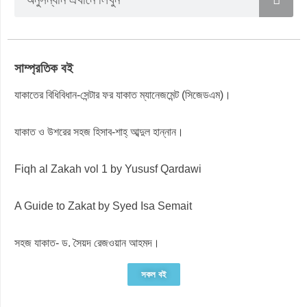
সাম্প্রতিক বই
যাকাতের বিধিবিধান-সেন্টার ফর যাকাত ম্যানেজমেন্ট (সিজেডএম)।
যাকাত ও উশরের সহজ হিসাব-শাহ্ আব্দুল হান্নান।
Fiqh al Zakah vol 1 by Yususf Qardawi
A Guide to Zakat by Syed Isa Semait
সহজ যাকাত- ড. সৈয়দ রেজওয়ান আহমদ।
সকল বই