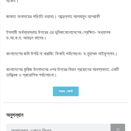
মাজেদ।
জাকাত অনাদায়ের পরিণতি ভয়াবহ। আব্দুল্লাহ আলমামুন আশরাফী
ইসলামী অর্থব্যবস্থায় উশরের এর ভূমিকা:বাংলাদেশের প্রেক্ষিত- অধ্যাপক
ড.আ.ক.ম. আবদুল কাদের।
বাংলাদেশের জমি উশরি না খারাজি: ফিকহি পর্যালোচনা- ড.মুহাম্মদ সাইফুল্লাহ।
বাংলাদেশের কৃষিজ উৎপাদনের ওপর উশরের বিধান প্রয়োগের আবশ্যকতা: একটি
তাত্ত্বিক ও প্রায়োগিক পর্যালোচনা।
সকল পোস্ট
অনুসন্ধান