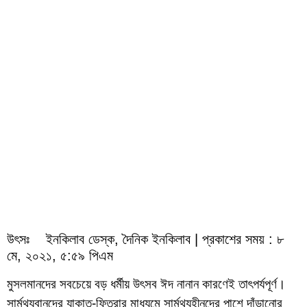
উৎসঃ ইনকিলাব ডেস্ক, দৈনিক ইনকিলাব | প্রকাশের সময় : ৮
মে, ২০২১, ৫:৫৯ পিএম
মুসলমানদের সবচেয়ে বড় ধর্মীয় উৎসব ঈদ নানান কারণেই তাৎপর্যপূর্ণ।
সার্মথ্যবানদের যাকাত-ফিতরার মাধ্যমে সার্মথ্যহীনদের পাশে দাঁড়ানোর