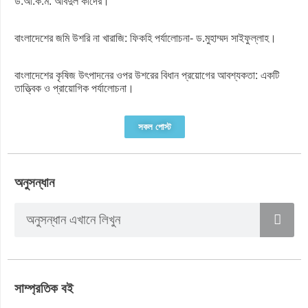
ড.আ.ক.ম. আবদুল কাদের।
বাংলাদেশের জমি উশরি না খারাজি: ফিকহি পর্যালোচনা- ড.মুহাম্মদ সাইফুল্লাহ।
বাংলাদেশের কৃষিজ উৎপাদনের ওপর উশরের বিধান প্রয়োগের আবশ্যকতা: একটি
তাত্ত্বিক ও প্রায়োগিক পর্যালোচনা।
সকল পোস্ট
অনুসন্ধান
সাম্প্রতিক বই