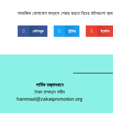
সামাজিক যোগাযোগ মাধ্যমে শেয়ার করতে নিচের বাটনগুলো ব্য
ফেইসবুক
টুইটার
ইমেইল
সার্বিক তত্ত্বাবধানে
সৈয়দ হাম্মাদুল করীম
hammad@zakatpromotion.org