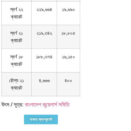
স্বর্ণ ২২
২২৯,৬৬৪
১৯,৬৯০
ক্যারেট
স্বর্ণ ২১
২১৯,৩৪২
১৮,৮০৫
ক্যারেট
স্বর্ণ ১৮
১৮৮,৩৭৪
১৬,১৫০
ক্যারেট
রৌপ্য ২১
৪,৬৬৬
৪০০
ক্যারেট
উৎস / সূত্র:
বাংলাদেশ জুয়েলার্স সমিতি
যাকাত ক্যালকুলেট