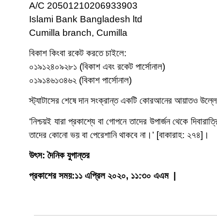
A/C 20501210206933903
Islami Bank Bangladesh ltd
Cumilla branch, Cumilla
বিকাশ কিংবা রকেট করতে চাইলে:
০১৯১২৪০৯২৮১ (বিকাশ এবং রকেট পার্সোনাল)
০১৯১৪৬১৩৪৬২ (বিকাশ পার্সোনাল)
স্ট্যাটাসের শেষে দান সংক্রান্ত একটি কোরআনের আয়াতও উল্
‘নিশ্চয়ই যারা প্রকাশ্যে বা গোপনে তাদের উপার্জন থেকে দিবারা
তাদের কোনো ভয় বা পেরেশানি থাকবে না।’ [বাকারাহ: ২৭৪]।
উৎস: দৈনিক যুগান্তর
প্রকাশের সময়:১১ এপ্রিল ২০২০, ১১:৩০ এএম |