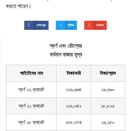
করতে পারেন।
ফেইসবুক
টুইটার
ইমেইল
স্বর্ণ এবং রৌপ্যের
বর্তমান বাজার মূল্য
আইটেমের নাম
টাকা/ভরি
টাকা/গ্রাম
স্বর্ণ ২২ ক্যারেট
২২৯,৬৬৪
১৯,৬৯০
স্বর্ণ ২১ ক্যারেট
২১৯,৩৪২
১৮,৮০৫
স্বর্ণ ১৮ ক্যারেট
১৮৮,৩৭৪
১৬,১৫০