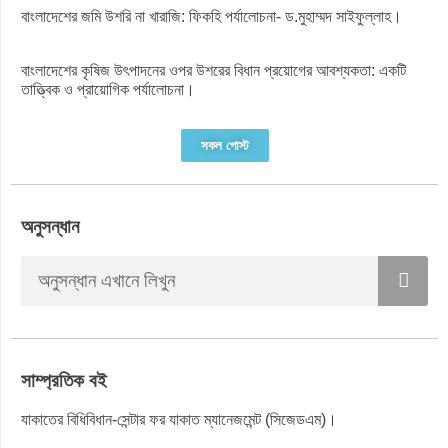
বাংলাদেশের জমি উশরি না খারাজি: ফিকহি পর্যালোচনা- ড.মুহাম্মদ সাইফুল্লাহ।
বাংলাদেশের কৃষিজ উৎপাদনের ওপর উশরের বিধান প্রয়োগের আবশ্যকতা: একটি
তাত্ত্বিক ও প্রায়োগিক পর্যালোচনা।
সকল পোস্ট
অনুসন্ধান
সাম্প্রতিক বই
যাকাতের বিধিবিধান-সেন্টার ফর যাকাত ম্যানেজমেন্ট (সিজেডএম)।