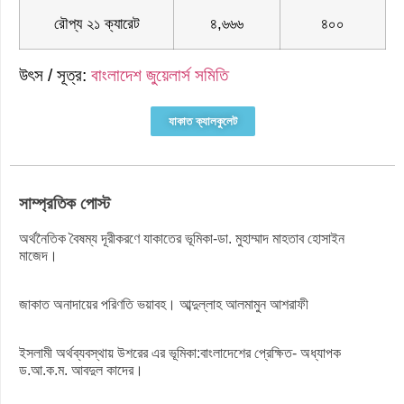
রৌপ্য ২১ ক্যারেট
৪,৬৬৬
৪০০
উৎস / সূত্র:
বাংলাদেশ জুয়েলার্স সমিতি
যাকাত ক্যালকুলেট
সাম্প্রতিক পোস্ট
অর্থনৈতিক বৈষম্য দূরীকরণে যাকাতের ভূমিকা-ডা. মুহাম্মাদ মাহতাব হোসাইন
মাজেদ।
জাকাত অনাদায়ের পরিণতি ভয়াবহ। আব্দুল্লাহ আলমামুন আশরাফী
ইসলামী অর্থব্যবস্থায় উশরের এর ভূমিকা:বাংলাদেশের প্রেক্ষিত- অধ্যাপক
ড.আ.ক.ম. আবদুল কাদের।