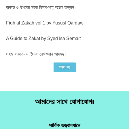
যাকাত ও উশরের সহজ হিসাব-শাহ্ আব্দুল হান্নান।
Fiqh al Zakah vol 1 by Yususf Qardawi
A Guide to Zakat by Syed Isa Semait
সহজ যাকাত- ড. সৈয়দ রেজওয়ান আহমদ।
সকল বই
আমাদের সাথে যোগাযোগঃ
সার্বিক তত্ত্বাবধানে