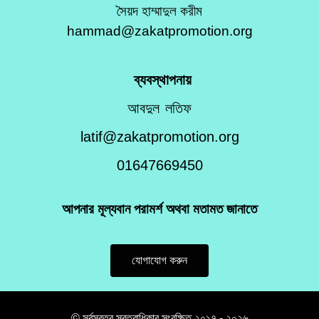
সৈয়দ হাম্মাদুল করীম
hammad@zakatpromotion.org
ব্যবস্থাপনায়
আবদুল লতিফ
latif@zakatpromotion.org
01647669450
আপনার মূল্যবান পরামর্শ অথবা মতামত জানাতে
যোগাযোগ করুন
© সর্বস্বত্ব স্বত্বাধিকার সংরক্ষিত ২০১৭ - ২০২৬