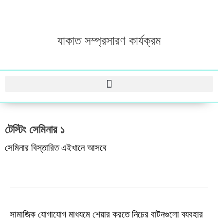
যাকাত সম্প্রসারণ কার্যক্রম
টেস্টিং সেমিনার ১
সেমিনার বিস্তারিত এইখানে আসবে
সামাজিক যোগাযোগ মাধ্যমে শেয়ার করতে নিচের বাটনগুলো ব্যবহার