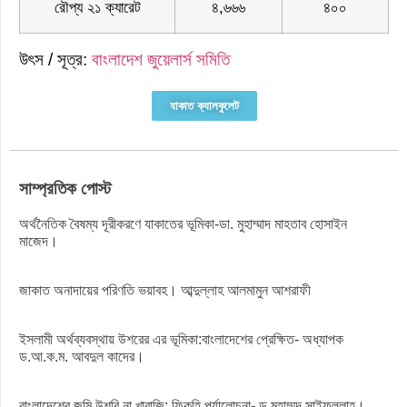
রৌপ্য ২১ ক্যারেট
৪,৬৬৬
৪০০
উৎস / সূত্র:
বাংলাদেশ জুয়েলার্স সমিতি
যাকাত ক্যালকুলেট
সাম্প্রতিক পোস্ট
অর্থনৈতিক বৈষম্য দূরীকরণে যাকাতের ভূমিকা-ডা. মুহাম্মাদ মাহতাব হোসাইন
মাজেদ।
জাকাত অনাদায়ের পরিণতি ভয়াবহ। আব্দুল্লাহ আলমামুন আশরাফী
ইসলামী অর্থব্যবস্থায় উশরের এর ভূমিকা:বাংলাদেশের প্রেক্ষিত- অধ্যাপক
ড.আ.ক.ম. আবদুল কাদের।
বাংলাদেশের জমি উশরি না খারাজি: ফিকহি পর্যালোচনা- ড.মুহাম্মদ সাইফুল্লাহ।