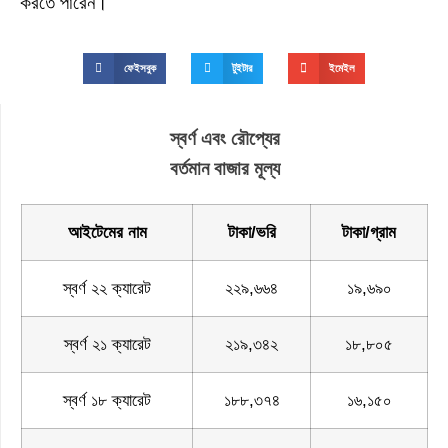
করতে পারেন।
ফেইসবুক
টুইটার
ইমেইল
স্বর্ণ এবং রৌপ্যের
বর্তমান বাজার মূল্য
আইটেমের নাম
টাকা/ভরি
টাকা/গ্রাম
স্বর্ণ ২২ ক্যারেট
২২৯,৬৬৪
১৯,৬৯০
স্বর্ণ ২১ ক্যারেট
২১৯,৩৪২
১৮,৮০৫
স্বর্ণ ১৮ ক্যারেট
১৮৮,৩৭৪
১৬,১৫০