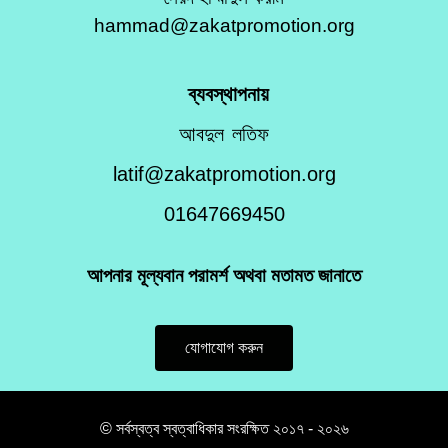
hammad@zakatpromotion.org
ব্যবস্থাপনায়
আবদুল লতিফ
latif@zakatpromotion.org
01647669450
আপনার মূল্যবান পরামর্শ অথবা মতামত জানাতে
যোগাযোগ করুন
© সর্বস্বত্ব স্বত্বাধিকার সংরক্ষিত ২০১৭ - ২০২৬