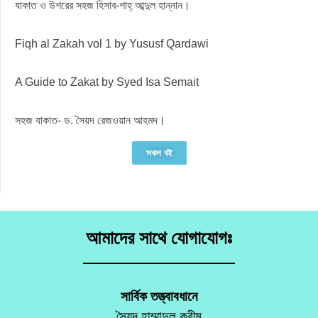
যাকাত ও উশরের সহজ হিসাব-শাহ্ আব্দুল হান্নান।
Fiqh al Zakah vol 1 by Yususf Qardawi
A Guide to Zakat by Syed Isa Semait
সহজ যাকাত- ড. সৈয়দ রেজওয়ান আহমদ।
সকল বই
আমাদের সাথে যোগাযোগঃ
সার্বিক তত্ত্বাবধানে
সৈয়দ হাম্মাদুল করীম