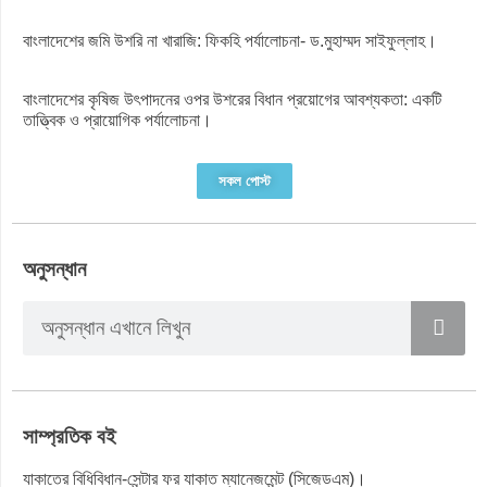
বাংলাদেশের জমি উশরি না খারাজি: ফিকহি পর্যালোচনা- ড.মুহাম্মদ সাইফুল্লাহ।
বাংলাদেশের কৃষিজ উৎপাদনের ওপর উশরের বিধান প্রয়োগের আবশ্যকতা: একটি
তাত্ত্বিক ও প্রায়োগিক পর্যালোচনা।
সকল পোস্ট
অনুসন্ধান
সাম্প্রতিক বই
যাকাতের বিধিবিধান-সেন্টার ফর যাকাত ম্যানেজমেন্ট (সিজেডএম)।