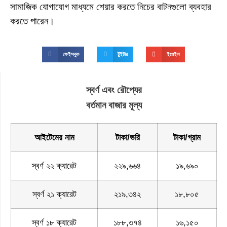
সামাজিক যোগাযোগ মাধ্যমে শেয়ার করতে নিচের বাটনগুলো ব্যবহার
করতে পারেন।
ফেইসবুক
টুইটার
ইমেইল
স্বর্ণ এবং রৌপ্যের
বর্তমান বাজার মূল্য
আইটেমের নাম
টাকা/ভরি
টাকা/গ্রাম
স্বর্ণ ২২ ক্যারেট
২২৯,৬৬৪
১৯,৬৯০
স্বর্ণ ২১ ক্যারেট
২১৯,৩৪২
১৮,৮০৫
স্বর্ণ ১৮ ক্যারেট
১৮৮,৩৭৪
১৬,১৫০