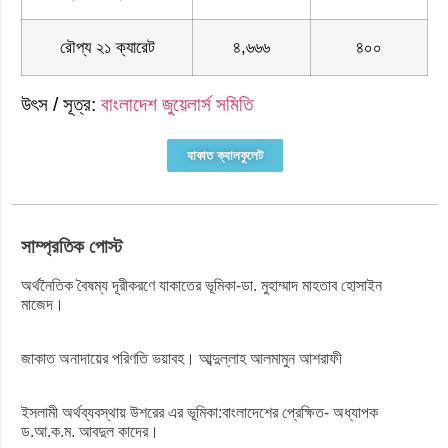
রৌপ্য ২১ ক্যারেট
৪,৬৬৬
৪০০
উৎস / সূত্র:
বাংলাদেশ জুয়েলার্স সমিতি
যাকাত ক্যালকুলেট
সাম্প্রতিক পোস্ট
অর্থনৈতিক বৈষম্য দূরীকরণে যাকাতের ভূমিকা-ডা. মুহাম্মাদ মাহতাব হোসাইন
মাজেদ।
জাকাত অনাদায়ের পরিণতি ভয়াবহ। আব্দুল্লাহ আলমামুন আশরাফী
ইসলামী অর্থব্যবস্থায় উশরের এর ভূমিকা:বাংলাদেশের প্রেক্ষিত- অধ্যাপক
ড.আ.ক.ম. আবদুল কাদের।