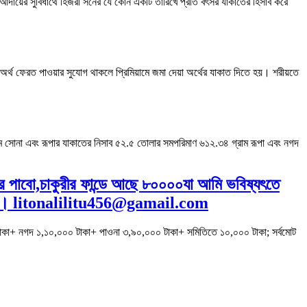
াত আদায়ের সুবিধার্থে হিজরী সনের যে কোন একটি তারিখে প্রতি বৎসর যাকাতের হিসাব করে
েয়া অর্থ ফেরত পাওয়ার সুযোগ থাকলে প্রিমিয়ামে জমা দেয়া অর্থের যাকাত দিতে হয়। শরীয়তে
্রাম সোনা এবং রূপার যাকাতের নিসাব ৫২.৫ তোলার সমপরিমাণ ৬১২.৩৪ গ্রাম রূপা এবং নগদ
পাবো,চাকুরীর ফান্ডে আছে ৮০০০০যা আমি ভবিষ্যৎতে
আলী। litonalilitu456@gamail.com
 টাকা+ নগদ ১,১০,০০০ টাকা+ পাওনা ৩,৯০,০০০ টাকা+ সমিতিতে ১০,০০০ টাকা; সর্বমোট