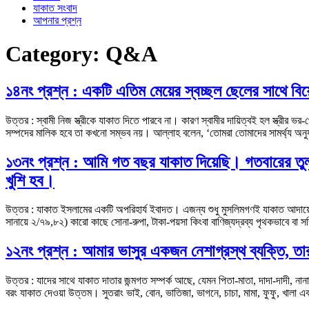
যাকাত সংবাদ
আপনার প্রশ্ন
Category:
Q&A
১৪নং প্রশ্ন : একটি এতিম মেয়ের স্বচ্ছল ছেলের সাথে বিয়
উত্তর : স্বামী নিজ স্ত্রীকে যাকাত দিতে পারবে না। কারণ স্বামীর দায়িত্বই হল স্ত্রীর
সম্পদের মালিক হবে তা কখনো সম্ভব নয়। আল্লাহ বলেন, ‘তোমরা তোমাদের সামর্থ্য অনু
১৩নং প্রশ্ন : আমি গত বছর যাকাত দিয়েছি। গতবারের তুলন
খুশি হব।
উত্তর : যাকাত ইসলামের একটি অপরিহার্য ইবাদত। এজন্য শুধু মুসলিমগণই যাকাত আদায়ের
সানায়ে ২/৭৯,৮২) কারো কাছে সোনা-রুপা, টাকা-পয়সা কিংবা বাণিজ্যদ্রব্য পৃথকভাবে বা
১২নং প্রশ্ন : আমার ভাসুর একজন নেশাগ্রস্থ ব্যক্তি, তা
উত্তর : যাদের সাথে যাকাত দাতার জন্মগত সম্পর্ক আছে, যেমন পিতা-মাতা, দাদা-দাদী, নানা
বরং যাকাত দেওয়া উত্তম। সুতরাং ভাই, বোন, ভাতিজা, ভাগনে, চাচা, মামা, ফুফু, খালা এব