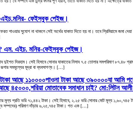
ত দিতে হয়। যে সম্পদে এক চান্দ্র বৎসর পূর্ণ হয়নি, তাতে যাকাত দিতে হয় না। এক্ষেত্রে যাক
 এম.এইচ.মনির- ফেইসবুক পেইজ।
ায়ী তা ফেরত পাওয়ার সুযোগ না থাকলে সেই অর্থের যাকাত দিতে হয় না। তবে প্রিমিয়ামে জমা দ
]
 না? এম. এইচ. মনির-ফেইসবুক পেইজ।
ের নিসাব দুইশত দিরহাম। সেই হিসাবে সোনার যাকাতের নিসাব ৭.৫ তোলার সমপরিমাণ ৮৭.৪৮ গ
 রূপার সমমূল্যের মূদ্রা বা ব্যবসাপণ্য। […]
দ টাকা আছে ১১০০০০পাওনা টাকা আছে ৩৯০০০০যা আমি পরে 
 আছে ৪৫০০০,শরিয়া মোতাবেক সমাধান চাই? মো:লিটন 
ার মূল্য প্রতি ভরি ৭১,৪৪২ টাকা। সেই হিসাবে, ২.২৫ ভরি সোনার মোট মূল্য ১,৬০,৭৪৫
গ্য সম্পদের) পরিমাণ দাঁড়ায় ৬,২৫,৭৪৫ টাকা। গত এক […]