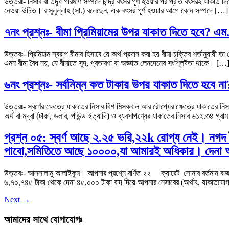
উত্তরঃ- নিসাব বা তদূর্ধ পরিমাণ সম্পদে চান্দ্র বৎসর পূর্ণ হওয়ার পর প্রতি বৎসরই যাকা
নেওয়া উচিত। রাসূলুল্লাহ (সা.) বলেছেন, এক বৎসর পূর্ণ হওয়ার আগে কোন সম্পদে […]
৭নং প্রশ্নঃ- বীমা প্রিমিয়ামের উপর যাকাত দিতে হবে?
উত্তরঃ- প্রিমিয়াম স্বরূপ বীমার হিসাবে যে অর্থ প্রদান করা হয় বীমা চূক্তির শর্তানুয
এমন বীমা বৈধ নয়, যে বীমাতে সুদ, প্রতারণা বা অজ্ঞাত লেনদেনের সংশ্লিষ্টতা থাকে। […
৬নং প্রশ্নঃ- সর্বনিম্ন কত টাকার উপর যাকাত দিতে হবে
উত্তরঃ- স্বর্ণের ক্ষেত্রে যাকাতের নিসাব বিশ মিসক্বাল আর রৌপ্যের ক্ষেত্রে যাকাত
অর্থ বা মূদ্রা (টাকা, ডলার, পাউন্ড ইত্যাদি) ও ব্যবসাপণ্যের যাকাতের নিসাব ৬১২.৩৪ গ্রাম
প্রশ্ন ০৫: স্বর্ণ আছে ২.২৫ ভরি,২২k রোপ্য নেই। নগ
পাবো,সমিতিতে আছে ১০০০০,যা আমারই অধিকার। দেনা
উত্তরঃ- আসসালামু আলাইকুম। আপনার প্রশ্নে বর্ণিত ২২ ক্যারেট সোনার বর্তমান বাজ
৬,৭০,৭৪৫ টাকা থেকে দেনা ৪৫,০০০ টাকা বাদ দিয়ে আপনার নেসাবের (অর্থাৎ, যাকাতযো
Next
→
আমাদের সাথে যোগাযোগঃ