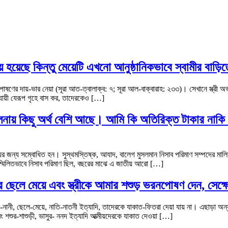
ে হয়েছে কিন্তু মেয়েটি এখনো আনুষ্ঠানিকভাবে স্বামীর বাড়ি
 ভর-পোষণের দায়-ভার নেয়া (সূরা আত-ত্বালাক্ব: ৭; সূরা আল-বাক্বারাহ: ২৩৩)। সেখানে স্ত
যায়ী যেরূপ গৃহে বাস কর, তাদেরকেও […]
ায় কিছু অর্থ বেশি আছে। আমি কি অতিরিক্ত টাকার নাকি সম
 জন্য সম্বোধিত হন। সুস্থমস্তিষ্ক, আযাদ, বালেগ মুসলমান নিসাব পরিমাণ সম্পদের মালি
 সম্মিলিতভাবে নিসাব পরিমাণ ছিল, বছরের মাঝে এ জাতীয় আরো […]
র ছেলে মেয়ে এবং স্ত্রীকে আমার শশুড় ভরনপোষণ দেন, সেক্ষে
-নানী, ছেলে-মেয়ে, নাতি-নাতনী ইত্যাদি, তাদেরকে যাকাত-ফিতরা দেয়া যায় না। এছাড়া অন
ং শশুর-শাশুড়ী, ভাসুর- ননদ ইত্যাদি আত্মীয়দেরকে যাকাত দেওয়া […]