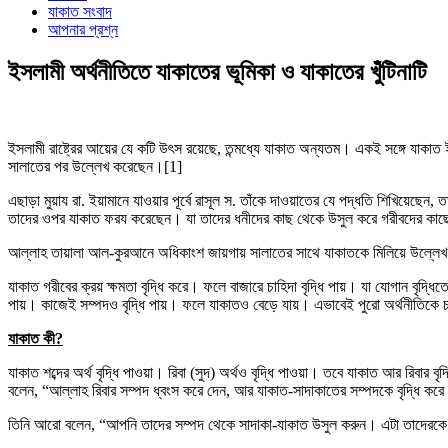
যাকাত সংবাদ
আপনার প্রশ্ন
ইসলামী অর্থনীতিতে যাকাতের ভূমিকা ও যাকাতের খুঁটিনাটি
ইসলামী রাষ্ট্রের আয়ের যে কটি উৎস রয়েছে, তন্মধ্যে যাকাত অন্যতম। একই সঙ্গে যাকাত
সালাতের পর উল্লেখ করেছেন।[1]
এছাড়া মুয়ায রা. ইয়ামানে যাওয়ার পূর্বে রাসূল স. তাঁকে দাওয়াতের যে পদ্ধতি শিখি
তাদের ওপর যাকাত ফরয করেছেন। যা তাদের ধনীদের কাছ থেকে উসুল করে গরীবদের কাছে 
আল্লাহ তায়ালা আল-কুরআনে অধিকাংশ জায়গায় সালাতের সাথে যাকাতকে মিলিয়ে উল্
যাকাত গরীবের ক্রয় ক্ষমতা বৃদ্ধি করে। ফলে বাজারে চাহিদা বৃদ্ধি পায়। যা যোগান বৃদ্ধিত
পায়। কাজেই সম্পদও বৃদ্ধি পায়। ফলে যাকাতও বেড়ে যায়। এভাবেই পুরো অর্থনীতিকে চা
যাকাত কী
?
যাকাত শব্দের অর্থ বৃদ্ধি পাওয়া। রিবা (সুদ) অর্থও বৃদ্ধি পাওয়া। তবে যাকাত আর রিবা
বলেন, “আল্লাহ রিবার সম্পদ ধ্বংস করে দেন, আর যাকাত-সাদাকাতের সম্পদকে বৃদ্ধি কর
তিনি আরো বলেন, “আপনি তাদের সম্পদ থেকে সাদাকা-যাকাত উসুল করুন। এটা তাদেরকে