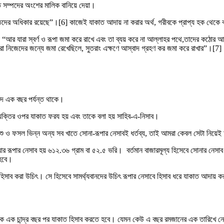
রিত সম্পদের অংশের মালিক বানিয়ে দেয়া।
দের অধিকার রয়েছে”।[6] কাজেই যাকাত আদায় না করার অর্থ, গরীবকে প্রাপ্য হক থেকে ব
, “আর যারা স্বর্ণ ও রূপা জমা করে রাখে এবং তা ব্যয় করে না আল্লাহর পথে,তাদের কঠোর আ
তোমরা নিজেদের জন্যে জমা রেখেছিলে, সুতরাং এক্ষণে আস্বাদ গ্রহণ কর জমা করে রাখার”।[7]
্পদ এক বছর পর্যন্ত থাকে।
্যক্তির ওপর যাকাত ফরয হয় এবং তাকে বলা হয় সাহিব-এ-নিসাব।
 পশু ও ফসল ভিন্ন অন্য সব খাতে সোনা-রূপার নেসাবই ধর্তব্য, তাই আমরা কেবল সেটা নিয
র রূপার নেসাব হয় ৬১২.৩৬ গ্রাম বা ৫২.৫ ভরি। বর্তমান বাজারমূল্য হিসেবে সোনার নেসাব দাঁড়
 হবে।
িসাব করা উচিৎ। সে হিসেবে সামর্থ্যবানদের উচিৎ রূপার নেসাবে হিসাব ধরে যাকাত আদায় ক
েকে এক চান্দ্র বছর পর যাকাত হিসাব করতে হবে। যেমন কেউ এ বছর রমজানের এক তারিখে 