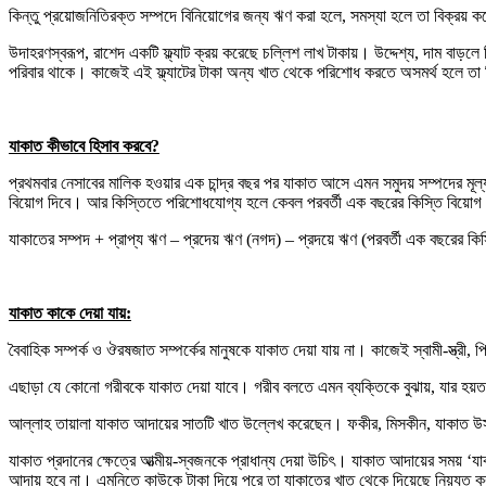
কিন্তু প্রয়োজনিতিরক্ত সম্পদে বিনিয়োগের জন্য ঋণ করা হলে, সমস্যা হলে তা বিক্রয
উদাহরণস্বরূপ, রাশেদ একটি ফ্ল্যাট ক্রয় করেছে চল্লিশ লাখ টাকায়। উদ্দেশ্য, দাম বাড়
পরিবার থাকে। কাজেই এই ফ্ল্যাটের টাকা অন্য খাত থেকে পরিশোধ করতে অসমর্থ হলে তা 
যাকাত কীভাবে হিসাব করবে
?
প্রথমবার নেসাবের মালিক হওয়ার এক চান্দ্র বছর পর যাকাত আসে এমন সমুদয় সম্পদের ম
বিয়োগ দিবে। আর কিস্তিতে পরিশোধযোগ্য হলে কেবল পরবর্তী এক বছরের কিস্তি বিয়
যাকাতের সম্পদ + প্রাপ্য ঋণ – প্রদেয় ঋণ (নগদ) – প্রদয়ে ঋণ (পরবর্তী এক বছরের
যাকাত কাকে দেয়া যায়:
বৈবাহিক সম্পর্ক ও ঔরষজাত সম্পর্কের মানুষকে যাকাত দেয়া যায় না। কাজেই স্বামী-স্ত্রী
এছাড়া যে কোনো গরীবকে যাকাত দেয়া যাবে। গরীব বলতে এমন ব্যক্তিকে বুঝায়, যার হয
আল্লাহ তায়ালা যাকাত আদায়ের সাতটি খাত উল্লেখ করেছেন। ফকীর, মিসকীন, যাকাত উসু
যাকাত প্রদানের ক্ষেত্রে আত্মীয়-স্বজনকে প্রাধান্য দেয়া উচিৎ। যাকাত আদায়ের সময
আদায় হবে না। এমনিতে কাউকে টাকা দিয়ে পরে তা যাকাতের খাত থেকে দিয়েছে নিয়্যত 