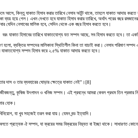
ে কমে আসে, কিন্তু যাকাত হিসাব করার তারিখে নেসাব অটুট থাকে, তাহলে যাকাত আদায় ক
টাকা ব্যয় হয়ে গেল। এখন দেখতে হবে যাকাত হিসাব করার তারিখে, অর্থাৎ পরের বছর রমজানে
বার যেদিন নেসাবের মালিক হবে, সেদিন থেকে এক বছর হিসাব করতে হবে।
নয়। বরং যাকাত হিসাবের তারিখে যাকাতযোগ্য যত সম্পদ আছে, সব হিসাব করতে হবে। তা
ণ হলো, ব্যক্তির সম্পদের মালিকানা স্থিতিশীল কিনা তা যাচাই করা। নেসাব পরিমাণ সম্পদ এ
ল যাকাতযোগ্য সম্পদ হিসাব করে ২.৫% যাকাত আদায় করতে হবে।
র দাস ও তার ব্যবহারের ঘোড়ার ক্ষেত্রে যাকাত নেই”।[8]
পদ, জীবজন্তু, কৃষিজ উৎপাদন ও খনিজ সম্পদ। এই প্রবন্ধে আমরা কেবল প্রথম তিন প্রকার
যবসার হোক।
িনিয়োগ, যা খুব সহজেই তরল করা যায়। যেমন বন্ড ইত্যাদি।
তে প্রত্যেক ঐ সম্পদ, যা ক্রয়ের সময় বিক্রয়ের নিয়্যত বা ইচ্ছা থাকে। সাধারণত কোনো