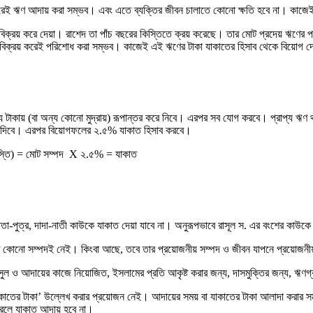
় করেই ঋণ আদায় করা সম্ভব। এবং এতে ব্যক্তির জীবন চালাতে কোনো ক্ষতি হবে না। কাজে
লে বিক্রয় করে দেয়া। রাশেদ তা পাঁচ বছরের কিস্তিতে ক্রয় করেছে। তার মোট প্রদেয় ঋণের
বিক্রয় করেই পরিশোধ করা সম্ভব। কাজেই এই ঋণের টাকা যাকাতের হিসাব থেকে বিয়োগ দে
ূল্য টাকায় (বা অন্য কোনো মুদ্রায়) রূপান্তর করে নিবে। এরপর সব যোগ করবে। প্রাপ্য
োগ দিবে। এরপর বিয়োগফলের ২.৫% যাকাত হিসাব করবে।
 কিস্তি) = মোট সম্পদ X ২.৫% = যাকাত
, পিতা-পুত্র, দাদা-নাতী কাউকে যাকাত দেয়া যাবে না। অনুরূপভাবে রাসূল স. এর বংশের কাউকে
়ত কোনো সম্পদই নেই। কিংবা আছে, তবে তার প্রয়োজনীয় সম্পদ ও জীবন যাপনে প্রয়োজনীয়
ল ও আদায়ের কাজে নিয়োজিত, ইসলামের প্রতি আকৃষ্ট করার জন্য, দাসমুক্তির জন্য, ঋণগ
় ‘যাকাতের টাকা’ উল্লেখ করার প্রয়োজন নেই। আদায়ের সময় বা যাকাতের টাকা আলাদা করা
করলে যাকাত আদায় হবে না।