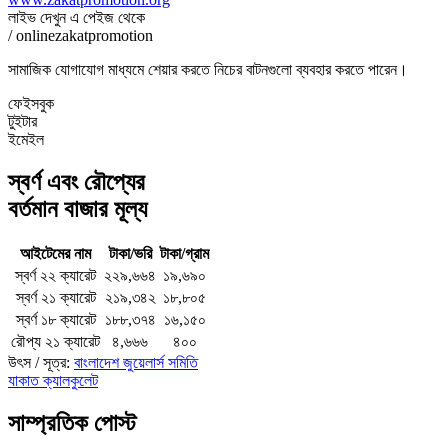
লাইভ দেখুন এ পেইজ থেকে
/ onlinezakatpromotion
সামাজিক যোগাযোগ মাধ্যমে শেয়ার করতে নিচের বাটনগুলো ব্যবহার করতে পারেন।
ফেইসবুক
টুইটার
ইমেইল
স্বর্ণ এবং রৌপ্যের
বর্তমান বাজার মূল্য
আইটেমের নাম
টাকা/ভরি
টাকা/গ্রাম
স্বর্ণ ২২ ক্যারেট
২২৯,৬৬৪
১৯,৬৯০
স্বর্ণ ২১ ক্যারেট
২১৯,৩৪২
১৮,৮০৫
স্বর্ণ ১৮ ক্যারেট
১৮৮,৩৭৪
১৬,১৫০
রৌপ্য ২১ ক্যারেট
৪,৬৬৬
৪০০
উৎস / সূত্র:
বাংলাদেশ জুয়েলার্স সমিতি
যাকাত ক্যালকুলেট
সাম্প্রতিক পোস্ট