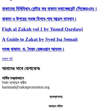
যাকাতের বিধিবিধান-সেন্টার ফর যাকাত ম্যানেজমেন্ট (সিজেডএম)।
যাকাত ও উশরের সহজ হিসাব-শাহ্ আব্দুল হান্নান।
Fiqh al Zakah vol 1 by Yususf Qardawi
A Guide to Zakat by Syed Isa Semait
সহজ যাকাত- ড. সৈয়দ রেজওয়ান আহমদ।
সকল বই
আমাদের সাথে যোগাযোগঃ
সার্বিক তত্ত্বাবধানে
সৈয়দ হাম্মাদুল করীম
hammad@zakatpromotion.org
ব্যবস্থাপনায়
আবদুল লতিফ