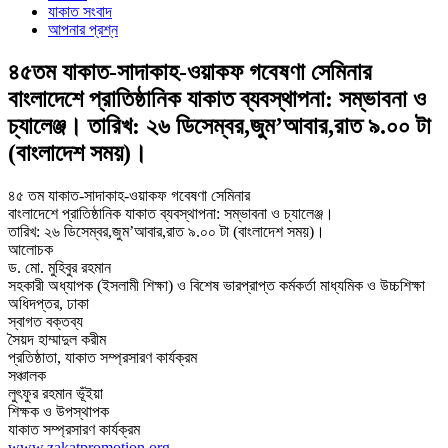
যাকাত সংবাদ
আপনার প্রশ্ন
৪৫তম যাকাত-সাদাকাহ-ওয়াকফ গবেষণা সেমিনার
বাংলাদেশে প্রাতিষ্ঠানিক যাকাত ব্যবস্থাপনা: সম্ভাবনা ও
চ্যালেঞ্জ। তারিখ: ২৬ ডিসেম্বর,জুম’আবার,রাত ৯.০০ টা
(বাংলাদেশ সময়)।
৪৫ তম যাকাত-সাদাকাহ-ওয়াকফ গবেষণা সেমিনার
বাংলাদেশে প্রাতিষ্ঠানিক যাকাত ব্যবস্থাপনা: সম্ভাবনা ও চ্যালেঞ্জ।
তারিখ: ২৬ ডিসেম্বর,জুম’আবার,রাত ৯.০০ টা (বাংলাদেশ সময়)।
আলোচক
ড. মো. মুহিবুর রহমান
সহকারী অধ্যাপক (ইসলামী শিক্ষা) ও বিশেষ ভারপ্রাপ্ত কর্মকর্তা মাধ্যমিক ও উচ্চশিক্ষা
অধিদপ্তর, ঢাকা
স্বাগত বক্তব্য
সৈয়দ হাম্মাদুল করীম
প্রতিষ্ঠাতা, যাকাত সম্প্রসারণ কার্যক্রম
সঞ্চালক
লুৎফুর রহমান ভূঁইয়া
শিক্ষক ও উপস্থাপক
যাকাত সম্প্রসারণ কার্যক্রম
www.zakatpromotion.org