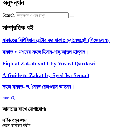
অনুসন্ধান
Search
সাম্প্রতিক বই
যাকাতের বিধিবিধান-সেন্টার ফর যাকাত ম্যানেজমেন্ট (সিজেডএম)।
যাকাত ও উশরের সহজ হিসাব-শাহ্ আব্দুল হান্নান।
Fiqh al Zakah vol 1 by Yususf Qardawi
A Guide to Zakat by Syed Isa Semait
সহজ যাকাত- ড. সৈয়দ রেজওয়ান আহমদ।
সকল বই
আমাদের সাথে যোগাযোগঃ
সার্বিক তত্ত্বাবধানে
সৈয়দ হাম্মাদুল করীম