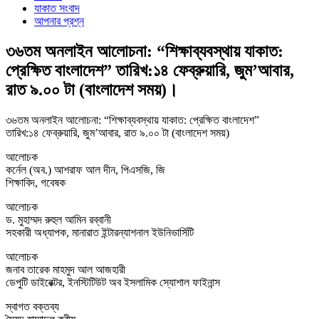
যাকাত সংবাদ
আপনার প্রশ্ন
৩৬তম অনলাইন আলোচনা: “শিক্ষাব্যবস্থায় যাকাত:
প্রেক্ষিত বাংলাদেশ” তারিখ:১৪ ফেব্রুয়ারি, জুম’আবার,
রাত ৯.০০ টা (বাংলাদেশ সময়)।
৩৬তম অনলাইন আলোচনা: “শিক্ষাব্যবস্থায় যাকাত: প্রেক্ষিত বাংলাদেশ”
তারিখ:১৪ ফেব্রুয়ারি, জুম’আবার, রাত ৯.০০ টা (বাংলাদেশ সময়)
আলোচক
কর্নেল (অব.) আশরাফ আল দীন, পিএসজি, জি
শিক্ষাবিদ, গবেষক
আলোচক
ড. মুহাম্মদ রুহুল আমিন রব্বানী
সহকারী অধ্যাপক, মানারাত ইন্টারন্যাশনাল ইউনিভার্সিটি
আলোচক
জনাব তারেক মাহমুদ আল আজহারী
ডেপুটি ডাইরেক্টর, ইনস্টিটিউট অব ইসলামিক স্যোশাল ফাইনান্স
স্বাগত বক্তব্য