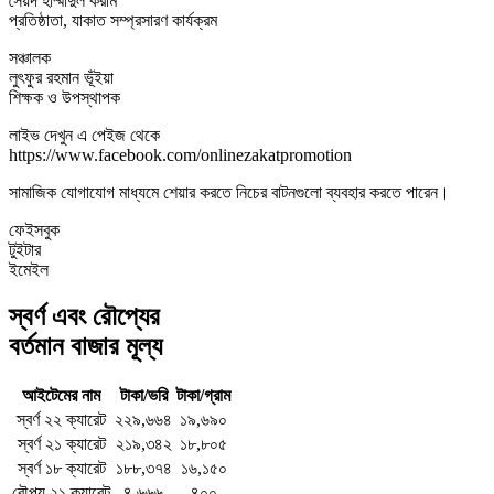
সৈয়দ হাম্মাদুল করীম
প্রতিষ্ঠাতা, যাকাত সম্প্রসারণ কার্যক্রম
সঞ্চালক
লুৎফুর রহমান ভূঁইয়া
শিক্ষক ও উপস্থাপক
লাইভ দেখুন এ পেইজ থেকে
https://www.facebook.com/onlinezakatpromotion
সামাজিক যোগাযোগ মাধ্যমে শেয়ার করতে নিচের বাটনগুলো ব্যবহার করতে পারেন।
ফেইসবুক
টুইটার
ইমেইল
স্বর্ণ এবং রৌপ্যের
বর্তমান বাজার মূল্য
আইটেমের নাম
টাকা/ভরি
টাকা/গ্রাম
স্বর্ণ ২২ ক্যারেট
২২৯,৬৬৪
১৯,৬৯০
স্বর্ণ ২১ ক্যারেট
২১৯,৩৪২
১৮,৮০৫
স্বর্ণ ১৮ ক্যারেট
১৮৮,৩৭৪
১৬,১৫০
রৌপ্য ২১ ক্যারেট
৪,৬৬৬
৪০০