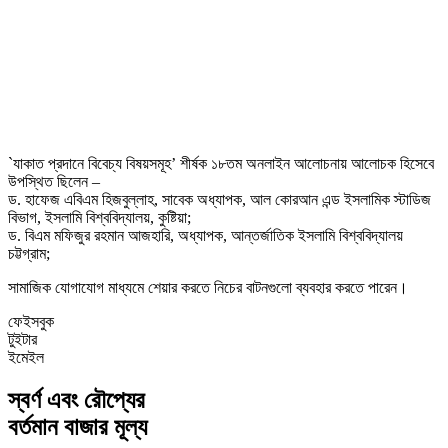
`যাকাত প্রদানে বিবেচ্য বিষয়সমূহ’ শীর্ষক ১৮তম অনলাইন আলোচনায় আলোচক হিসেবে
উপস্থিত ছিলেন –
ড. হাফেজ এবিএম হিজবুল্লাহ, সাবেক অধ্যাপক, আল কোরআন এন্ড ইসলামিক স্টাডিজ
বিভাগ, ইসলামি বিশ্ববিদ্যালয়, কুষ্টিয়া;
ড. বিএম মফিজুর রহমান আজহারি, অধ্যাপক, আন্তর্জাতিক ইসলামি বিশ্ববিদ্যালয়
চট্টগ্রাম;
সামাজিক যোগাযোগ মাধ্যমে শেয়ার করতে নিচের বাটনগুলো ব্যবহার করতে পারেন।
ফেইসবুক
টুইটার
ইমেইল
স্বর্ণ এবং রৌপ্যের
বর্তমান বাজার মূল্য