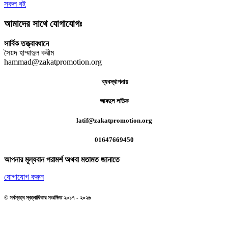
সকল বই
আমাদের সাথে যোগাযোগঃ
সার্বিক তত্ত্বাবধানে
সৈয়দ হাম্মাদুল করীম
hammad@zakatpromotion.org
ব্যবস্থাপনায়
আবদুল লতিফ
latif@zakatpromotion.org
01647669450
আপনার মূল্যবান পরামর্শ অথবা মতামত জানাতে
যোগাযোগ করুন
© সর্বস্বত্ব স্বত্বাধিকার সংরক্ষিত ২০১৭ - ২০২৬