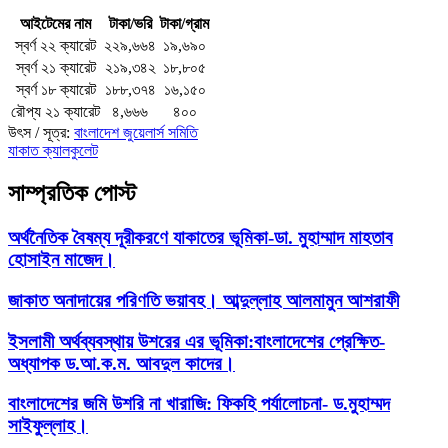
আইটেমের নাম
টাকা/ভরি
টাকা/গ্রাম
স্বর্ণ ২২ ক্যারেট
২২৯,৬৬৪
১৯,৬৯০
স্বর্ণ ২১ ক্যারেট
২১৯,৩৪২
১৮,৮০৫
স্বর্ণ ১৮ ক্যারেট
১৮৮,৩৭৪
১৬,১৫০
রৌপ্য ২১ ক্যারেট
৪,৬৬৬
৪০০
উৎস / সূত্র:
বাংলাদেশ জুয়েলার্স সমিতি
যাকাত ক্যালকুলেট
সাম্প্রতিক পোস্ট
অর্থনৈতিক বৈষম্য দূরীকরণে যাকাতের ভূমিকা-ডা. মুহাম্মাদ মাহতাব
হোসাইন মাজেদ।
জাকাত অনাদায়ের পরিণতি ভয়াবহ। আব্দুল্লাহ আলমামুন আশরাফী
ইসলামী অর্থব্যবস্থায় উশরের এর ভূমিকা:বাংলাদেশের প্রেক্ষিত-
অধ্যাপক ড.আ.ক.ম. আবদুল কাদের।
বাংলাদেশের জমি উশরি না খারাজি: ফিকহি পর্যালোচনা- ড.মুহাম্মদ
সাইফুল্লাহ।