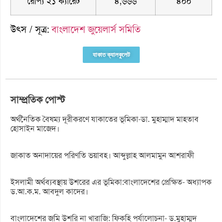
রৌপ্য ২১ ক্যারেট
৪,৬৬৬
৪০০
উৎস / সূত্র:
বাংলাদেশ জুয়েলার্স সমিতি
যাকাত ক্যালকুলেট
সাম্প্রতিক পোস্ট
অর্থনৈতিক বৈষম্য দূরীকরণে যাকাতের ভূমিকা-ডা. মুহাম্মাদ মাহতাব
হোসাইন মাজেদ।
জাকাত অনাদায়ের পরিণতি ভয়াবহ। আব্দুল্লাহ আলমামুন আশরাফী
ইসলামী অর্থব্যবস্থায় উশরের এর ভূমিকা:বাংলাদেশের প্রেক্ষিত- অধ্যাপক
ড.আ.ক.ম. আবদুল কাদের।
বাংলাদেশের জমি উশরি না খারাজি: ফিকহি পর্যালোচনা- ড.মুহাম্মদ