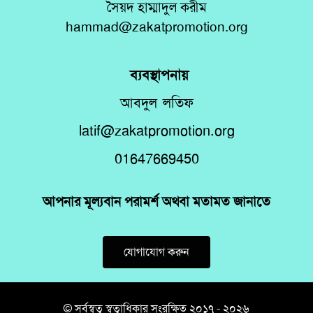
সৈয়দ হাম্মাদুল করীম
hammad@zakatpromotion.org
ব্যবস্থাপনায়
আবদুল লতিফ
latif@zakatpromotion.org
01647669450
আপনার মূল্যবান পরামর্শ অথবা মতামত জানাতে
যোগাযোগ করুন
© সর্বস্বত্ব স্বত্বাধিকার সংরক্ষিত ২০১৭ - ২০২৬