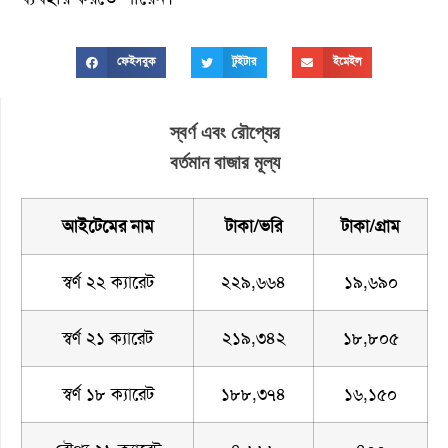
ফেইসবুক
টুইটার
ইমেইল
স্বর্ণ এবং রৌপ্যের
বর্তমান বাজার মূল্য
আইটেমের নাম
টাকা/ভরি
টাকা/গ্রাম
স্বর্ণ ২২ ক্যারেট
২২৯,৬৬৪
১৯,৬৯০
স্বর্ণ ২১ ক্যারেট
২১৯,৩৪২
১৮,৮০৫
স্বর্ণ ১৮ ক্যারেট
১৮৮,৩৭৪
১৬,১৫০