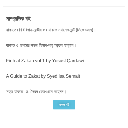
সাম্প্রতিক বই
যাকাতের বিধিবিধান-সেন্টার ফর যাকাত ম্যানেজমেন্ট (সিজেডএম)।
যাকাত ও উশরের সহজ হিসাব-শাহ্ আব্দুল হান্নান।
Fiqh al Zakah vol 1 by Yususf Qardawi
A Guide to Zakat by Syed Isa Semait
সহজ যাকাত- ড. সৈয়দ রেজওয়ান আহমদ।
সকল বই