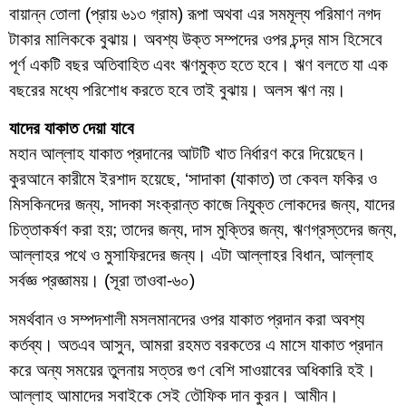
বায়ান্ন তোলা (প্রায় ৬১৩ গ্রাম) রূপা অথবা এর সমমূল্য পরিমাণ নগদ
টাকার মালিককে বুঝায়। অবশ্য উক্ত সম্পদের ওপর চন্দ্র মাস হিসেবে
পূর্ণ একটি বছর অতিবাহিত এবং ঋণমুক্ত হতে হবে। ঋণ বলতে যা এক
বছরের মধ্যে পরিশোধ করতে হবে তাই বুঝায়। অলস ঋণ নয়।
যাদের যাকাত দেয়া যাবে
মহান আল্লাহ যাকাত প্রদানের আটটি খাত নির্ধারণ করে দিয়েছেন।
কুরআনে কারীমে ইরশাদ হয়েছে, ‘সাদাকা (যাকাত) তা কেবল ফকির ও
মিসকিনদের জন্য, সাদকা সংক্রান্ত কাজে নিযুক্ত লোকদের জন্য, যাদের
চিত্তাকর্ষণ করা হয়; তাদের জন্য, দাস মুক্তির জন্য, ঋণগ্রস্তদের জন্য,
আল্লাহর পথে ও মুসাফিরদের জন্য। এটা আল্লাহর বিধান, আল্লাহ
সর্বজ্ঞ প্রজ্ঞাময়। (সূরা তাওবা-৬০)
সমর্থবান ও সম্পদশালী মসলমানদের ওপর যাকাত প্রদান করা অবশ্য
কর্তব্য। অতএব আসুন, আমরা রহমত বরকতের এ মাসে যাকাত প্রদান
করে অন্য সময়ের তুলনায় সত্তর গুণ বেশি সাওয়াবের অধিকারি হই।
আল্লাহ আমাদের সবাইকে সেই তৌফিক দান কুরন। আমীন।