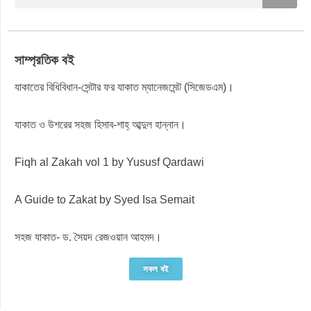
সাম্প্রতিক বই
যাকাতের বিধিবিধান-সেন্টার ফর যাকাত ম্যানেজমেন্ট (সিজেডএম)।
যাকাত ও উশরের সহজ হিসাব-শাহ্ আব্দুল হান্নান।
Fiqh al Zakah vol 1 by Yususf Qardawi
A Guide to Zakat by Syed Isa Semait
সহজ যাকাত- ড. সৈয়দ রেজওয়ান আহমদ।
সকল বই