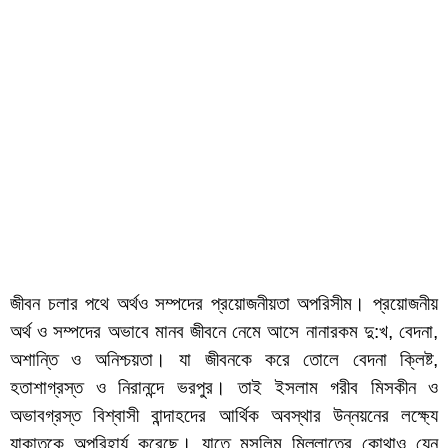
জীবন চলার পথে অর্থও সম্পদের প্রয়োজনীয়তা অপরিসীম। প্রয়োজনীয়
অর্থ ও সম্পদের অভাবে মানব জীবনে নেমে আসে নানারকম দু:খ, বেদনা,
অশান্তি ও অনিশ্চয়তা। যা জীবনকে করে তোলে বেদনা ক্লিষ্ট,
হতাশাগ্রস্ত ও নিরানন্দে ভরপুর। তাই ইসলাম গরীব মিসকীন ও
অভাবগ্রস্ত বিশ্বাসী বান্দাহদের আর্থিক অবস্থার উন্নয়নের লক্ষ্যে
যাকাতকে অপরিহার্য করেছে। যাতে মুসলিম মিল্লাতের কোথাও যেন