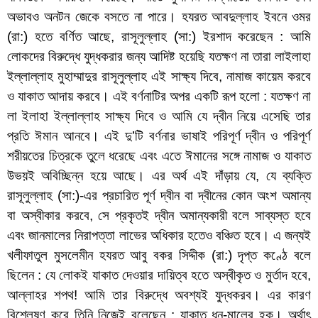
অভাবও অনটন জেকে বসতে না পারে। হযরত আবদুল্লাহ ইবনে ওমর
(রা:) হতে বর্ণিত আছে, রাসূলুল্লাহ (সা:) ইরশাদ করেছেন : আমি
লোকদের বিরুদ্ধে যুদ্ধকরার জন্য আদিষ্ট হয়েছি যতক্ষণ না তারা লাইলাহা
ইল্লাল্লাহ মুহাম্মাদুর রাসূলুল্লাহ এই সাক্ষ্য দিবে, নামাজ কায়েম করবে
ও যাকাত আদায় করবে। এই বর্ণনাটির অপর একটি রূপ হলো : যতক্ষণ না
লা ইলাহা ইল্লাল্লাহ সাক্ষ্য দিবে ও আমি যে দ্বীন নিয়ে এসেছি তার
প্রতি ঈমান আনবে। এই দু’টি বর্ণনার ভাষাই পরিপূর্ণ দ্বীন ও পরিপূর্ণ
শরীয়তের চিত্রকে তুলে ধরেছে এবং এতে ঈমানের সঙ্গে নামাজ ও যাকাত
উভয়ই অবিচ্ছিন্ন হয়ে আছে। এর অর্থ এই দাঁড়ায় যে, যে ব্যক্তি
রাসূলুল্লাহ (সা:)-এর প্রচারিত পূর্ণ দ্বীন বা দ্বীনের কোন অংশ অমান্য
বা অস্বীকার করবে, সে প্রকৃতই দ্বীন অমান্যকারী বলে সাব্যস্ত হবে
এবং জানমালের নিরাপত্তা লাভের অধিকার হতেও বঞ্চিত হবে। এ জন্যই
খলীফাতুল মুসলেমীন হযরত আবু বকর সিদ্দীক (রা:) দৃপ্ত কণ্ঠে বলে
ছিলেন : যে লোকই যাকাত দেওয়ার দায়িত্ব হতে অস্বীকৃত ও মুর্তাদ হবে,
আল্লাহর শপথ! আমি তার বিরুদ্ধে অবশ্যই যুদ্ধকরব। এর কারণ
বিশ্লেষণ করে তিনি নিজেই বলেছেন : যাকাত ধন-মালের হক। অর্থাৎ