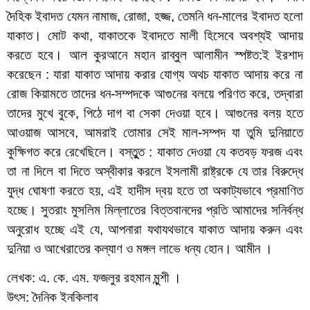
দৈহিক ইবাদত যেমন নামাজ, রোজা, হজ্জ, তেমনি ধন-মালের ইবাদত হলো
যাকাত। মোট কথা, যাকাতকে ইবাদতে মালী হিসেবে অবশ্যই আদায়
করতে হবে। আল কুরআনে মহান রাব্বুল আলামীন স্পষ্টত:ই ইরশাদ
করেছেন : যারা যাকাত আদায় করার যোগ্য অথচ যাকাত আদায় করে না
রোজ কিয়ামতে তাদের ধন-সম্পদকে আগুনের বলয়ে পরিণত করে, তদ্বারা
তাদের মুখে বুকে, পিঠে দাগ বা সেকা দেওয়া হবে। আগুনের বলয় হতে
আওয়াজ আসবে, আমরাই তোমার সেই মাল-সম্পদ যা তুমি দুনিয়াতে
কুক্ষিগত করে রেখেছিলে। বস্তুুত : যাকাত দেওয়া যে কতবড় ফরজ এবং
তা না দিলে বা দিতে অস্বীকার করলে ইসলামী রাষ্ট্রকে যে তার বিরুদ্ধে
যুদ্ধ ঘোষণা করতে হয়, এই হাদীস দ্বয় হতে তা অকাট্যভাবে প্রমাণিত
হচ্ছে। সুতরাং মুসলিম মিল্লাতের বিত্তবানদের প্রতি আমাদের সনির্বন্ধ
অনুরোধ হচ্ছে এই যে, আপনারা যথাযথভাবে যাকাত আদায় করুন এবং
দুনিয়া ও আখেরাতের কল্যাণ ও মঙ্গল লাভে ধন্য হোন। আমীন ।
লেখক: এ. কে. এম. ফজলুর রহমান মুন্শী ।
উৎস: দৈনিক ইনকিলাব