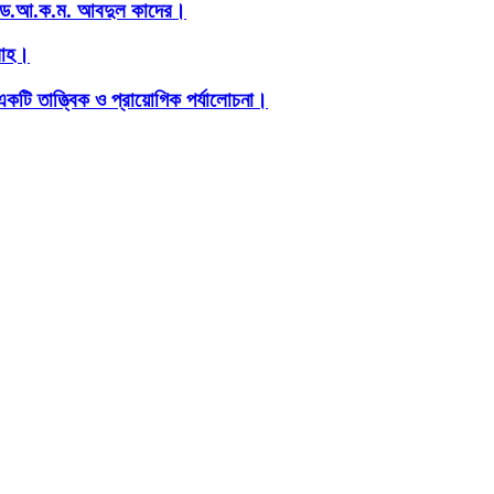
াপক ড.আ.ক.ম. আবদুল কাদের।
্লাহ।
টি তাত্ত্বিক ও প্রায়োগিক পর্যালোচনা।