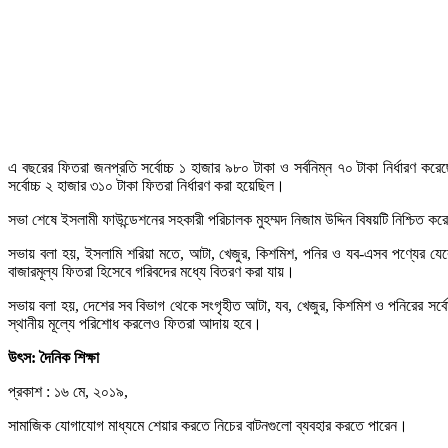
এ বছরের ফিতরা জনপ্রতি সর্বোচ্চ ১ হাজার ৯৮০ টাকা ও সর্বনিম্ন ৭০ টাকা নির্ধারণ 
সর্বোচ্চ ২ হাজার ৩১০ টাকা ফিতরা নির্ধারণ করা হয়েছিল।
সভা শেষে ইসলামী ফাউন্ডেশনের সহকারী পরিচালক মুহম্মদ নিজাম উদ্দিন বিষয়টি নিশ্চিত ক
সভায় বলা হয়, ইসলামি শরিয়া মতে, আটা, খেজুর, কিশমিশ, পনির ও যব-এসব পণ্যের যেক
বাজারমূল্য ফিতরা হিসেবে গরিবদের মধ্যে বিতরণ করা যায়।
সভায় বলা হয়, দেশের সব বিভাগ থেকে সংগৃহীত আটা, যব, খেজুর, কিশমিশ ও পনিরের সর্বো
স্থানীয় মূল্যে পরিশোধ করলেও ফিতরা আদায় হবে।
উৎস:
দৈনিক শিক্ষা
প্রকাশ : ১৬ মে, ২০১৯,
সামাজিক যোগাযোগ মাধ্যমে শেয়ার করতে নিচের বাটনগুলো ব্যবহার করতে পারেন।