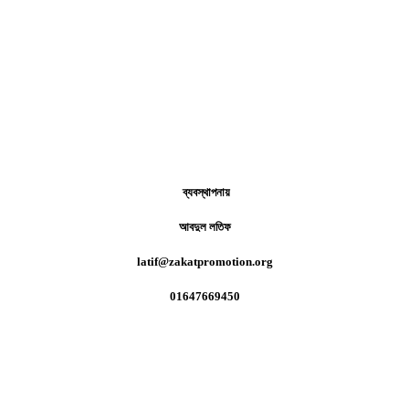
ব্যবস্থাপনায়
আবদুল লতিফ
latif@zakatpromotion.org
01647669450