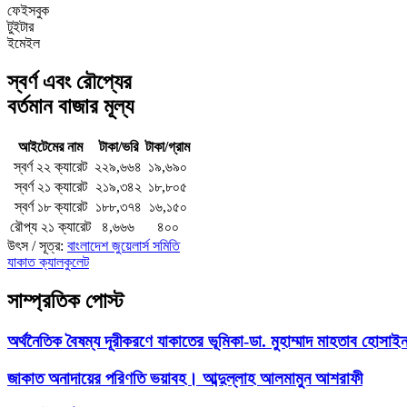
ফেইসবুক
টুইটার
ইমেইল
স্বর্ণ এবং রৌপ্যের
বর্তমান বাজার মূল্য
আইটেমের নাম
টাকা/ভরি
টাকা/গ্রাম
স্বর্ণ ২২ ক্যারেট
২২৯,৬৬৪
১৯,৬৯০
স্বর্ণ ২১ ক্যারেট
২১৯,৩৪২
১৮,৮০৫
স্বর্ণ ১৮ ক্যারেট
১৮৮,৩৭৪
১৬,১৫০
রৌপ্য ২১ ক্যারেট
৪,৬৬৬
৪০০
উৎস / সূত্র:
বাংলাদেশ জুয়েলার্স সমিতি
যাকাত ক্যালকুলেট
সাম্প্রতিক পোস্ট
অর্থনৈতিক বৈষম্য দূরীকরণে যাকাতের ভূমিকা-ডা. মুহাম্মাদ মাহতাব হোসা
জাকাত অনাদায়ের পরিণতি ভয়াবহ। আব্দুল্লাহ আলমামুন আশরাফী