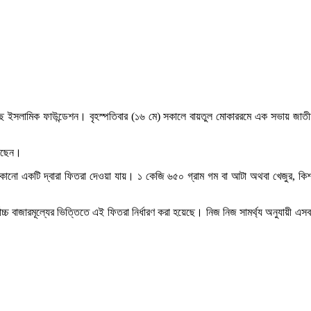
করেছে ইসলামিক ফাউন্ডেশন। বৃহস্পতিবার (১৬ মে) সকালে বায়তুল মোকাররমে এক সভায় জাতী
রেছেন।
োনো একটি দ্বারা ফিতরা দেওয়া যায়। ১ কেজি ৬৫০ গ্রাম গম বা আটা অথবা খেজুর, কিশমি
চ্চ বাজারমূল্যের ভিত্তিতে এই ফিতরা নির্ধারণ করা হয়েছে। নিজ নিজ সামর্থ্য অনুযায়ী এ