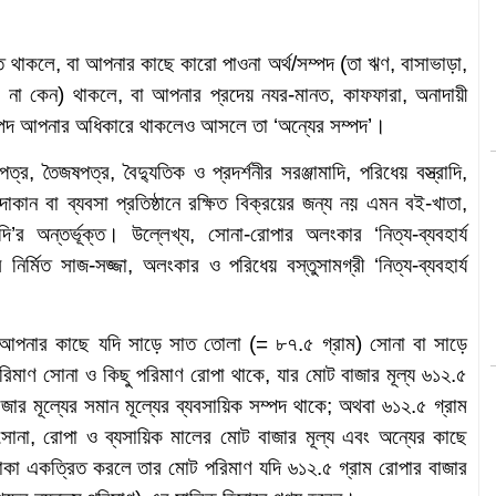
থাকলে, বা আপনার কাছে কারো পাওনা অর্থ/সম্পদ (তা ঋণ, বাসাভাড়া,
োক না কেন) থাকলে, বা আপনার প্রদেয় নযর-মানত, কাফফারা, অনাদায়ী
সম্পদ আপনার অধিকারে থাকলেও আসলে তা ‘অন্যের সম্পদ’।
, তৈজষপত্র, বৈদ্যুতিক ও প্রদর্শনীর সরঞ্জামাদি, পরিধেয় বস্ত্রাদি,
ান বা ব্যবসা প্রতিষ্ঠানে রক্ষিত বিক্রয়ের জন্য নয় এমন বই-খাতা,
যাদি’র অন্তর্ভূক্ত। উল্লেখ্য, সোনা-রোপার অলংকার ‘নিত্য-ব্যবহার্য
র নির্মিত সাজ-সজ্জা, অলংকার ও পরিধেয় বস্তুসামগ্রী ‘নিত্য-ব্যবহার্য
 দিয়ে আপনার কাছে যদি সাড়ে সাত তোলা (= ৮৭.৫ গ্রাম) সোনা বা সাড়ে
রিমাণ সোনা ও কিছু পরিমাণ রোপা থাকে, যার মোট বাজার মূল্য ৬১২.৫
জার মূল্যের সমান মূল্যের ব্যবসায়িক সম্পদ থাকে; অথবা ৬১২.৫ গ্রাম
োনা, রোপা ও ব্যসায়িক মালের মোট বাজার মূল্য এবং অন্যের কাছে
াকা একত্রিত করলে তার মোট পরিমাণ যদি ৬১২.৫ গ্রাম রোপার বাজার