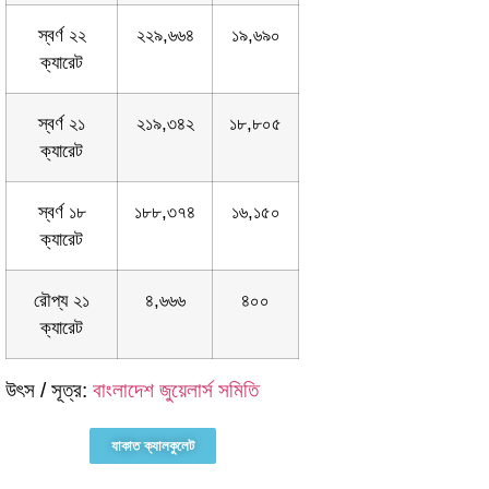
স্বর্ণ ২২
২২৯,৬৬৪
১৯,৬৯০
ক্যারেট
স্বর্ণ ২১
২১৯,৩৪২
১৮,৮০৫
ক্যারেট
স্বর্ণ ১৮
১৮৮,৩৭৪
১৬,১৫০
ক্যারেট
রৌপ্য ২১
৪,৬৬৬
৪০০
ক্যারেট
উৎস / সূত্র:
বাংলাদেশ জুয়েলার্স সমিতি
যাকাত ক্যালকুলেট