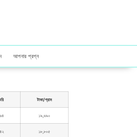
দ
আপনার প্রশ্ন
ভরি
টাকা/গ্রাম
৬৪
১৯,৬৯০
৪২
১৮,৮০৫