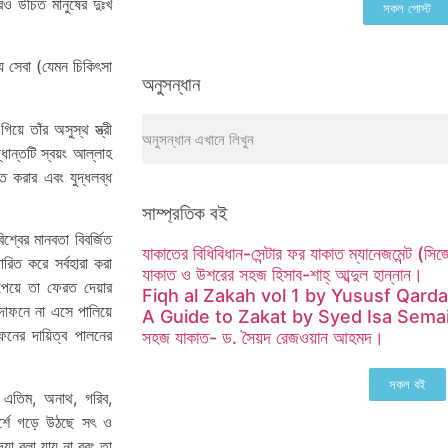
রও উচিত মানুষের দুঃখ
সকল পোস্ট
্য সেবা (যেমন চিকিৎসা
অনুসন্ধান
িয়ে তাঁর অসুস্থ স্ত্রী
ধান্তটি স্বয়ং আল্লাহ
 করার এবং যুদ্ধলব্ধ
সাম্প্রতিক বই
শ্বের মানবতা বিবর্জিত
যাকাতের বিধিবিধান-সেন্টার ফর যাকাত ম্যানেজমেন্ট (
িত করে সর্বহারা করা
যাকাত ও উশরের সহজ হিসাব-শাহ্ আব্দুল হান্নান।
 পেয়ে তা ফেরত দেয়ার
Fiqh al Zakah vol 1 by Yususf Qard
 দাফনে না এসে পালিয়ে
A Guide to Zakat by Syed Isa Semai
ফনের দায়িত্ব পালনের
সহজ যাকাত- ড. সৈয়দ রেজওয়ান আহমদ।
সকল বই
র এতিম, অনাথ, গরিব,
র্শে গড়ে উঠছে সৎ ও
য়া বলা যায় না বরং তা