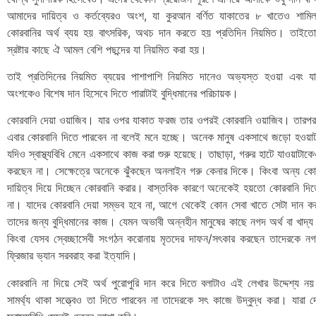
আমাদের দায়িত্ব ও কর্তব্যেরও অংশ, যা কুরআন বর্ণিত যাকাতের ৮ খাতেও শাম
কোরবানির অর্থ ব্যয় হয় বাৎসরিক, অথচ দান করতে হয় প্রতিদিন নিয়মিত। তাইতো 
স্রষ্টার কাছে ঐ আমল বেশি পছন্দের যা নিয়মিত করা হয়।
তাই প্রতিদিনের নিয়মিত ব্যয়ের পাশাপাশি নিয়মিত দানেও অভ্যস্ত হওয়া এবং য
অংশকেও বিশেষ দান হিসেবে দিতে পারাটাই বুদ্ধিমানের পরিচায়ক।
কোরবানি দেয়া ওয়াজিব। যার ওপর যাকাত ফরজ তার ওপরই কোরবানি ওয়াজিব। তারপর
এবার কোরবানি দিতে পারবেন না বলেই মনে হচ্ছে। অনেক মানুষ একসাথে জড়ো হওয়া
যদিও স্বাস্থ্যবিধি মেনে একসাথে কাজ করা শুরু হয়েছে। তাছাড়া, গরুর হাটে যাওয়াটা
করছেন না। সেক্ষেত্রে অনেকে ঝুঁকছেন অনলাইন গরু কেনার দিকে। কিংবা অন্য ক
দায়িত্ব দিয়ে দিচ্ছেন কোরবানি করার। বাস্তবিক কারণে অনেকেই হয়তো কোরবানি দিতে
না। যাদের কোরবানি দেয়া সম্ভব হবে না, আগে থেকেই কোন সেবা খাতে সেটা দান করার
তাদের জন্য বুদ্ধিমানের কাজ। যেমন অভাবী অন্নহীন মানুষের কাছে নগদ অর্থ বা খাদ্
কিংবা যেসব স্বেচ্ছাসেবী সংগঠন করোনায় মৃতদের দাফন/সৎকার করছেন তাদেরকে নগদ অর
ফ্রিজার ভ্যান সরবরাহ করা ইত্যাদি।
কোরবানি না দিয়ে সেই অর্থ পুরোপুরি দান করে দিতে বলাটাও এই লেখার উদ্দেশ্য নয়
সামর্থ্য থাকা সত্ত্বেও তা দিতে পারবেন না তাদেরকে সৎ কাজে উদ্বুদ্ধ করা। যারা