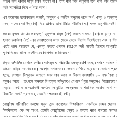
নিশ্চুপ বসে থাকার মানুষ তিনি ছিলেন না। তাই যারা তাঁর অনুসারী বলে দাবি করি তাদে
কষ্টে সহমর্মিতা নিয়ে এগিয়ে আসা।
এই করোনার দুর্যোগকালে অভাবী, অসুস্থ ও কর্মহীন মানুষের পাশে অর্থ, খাদ্য ও অন্যান
সেবা, দাফন সেবা ইত্যাদি) নিয়ে এগিয়ে আসা উচিত নবীজীর (স.) সকল অনুসারীদেরই।
বদরের যুদ্ধে যাওয়ার গুরুত্বপূর্ণ মুহূর্তেও রাসুল (সা:) হযরত ওসমান (রা:)কে যুদ্ধে না গ
হযরত রুকাইয়া (রা:)-এর সেবাযত্নের জন্য থেকে যেতে নির্দেশ দিয়েছিলেন এবং এ সিদ্
এতই পছন্দ করেছেন যে, এজন্য হযরত ওসমান (রা:)কে বদরী সাহাবী হিসেবে আখ্যায়িত
‍সুবিধাদিতেও তাঁকে অংশীদারের নির্দেশনা জানিয়েছেন।
উক্ত ঘটনাটিও যেখানে রুগীর সেবাযত্ন ও পরিচর্যার গুরুত্বারোপ করে, সেখানে বর্তমান বি
আচরণ সত্যি বেদনাদায়ক। অবশ্য সমাজসেবার লেবাস দেখিয়ে মানুষেদের যেখানে প্রতার
হচ্ছে, সেখানে ভিক্ষুকের জমানো টাকা দান করার ও বিকাশ ব্যবসায়ীর ৮০ লক্ষ টাকা
নমুনাও আছে। তৎসঙ্গে মানবতা বিপন্নের সন্ধিক্ষণে যেখানে প্রিয় সন্তানও পিতামাতার
বেড়ায়, সেখানে মানবতাবাদী সংগঠন কোয়ান্টাম সদস্যদের ৭ শতাধিক করোনা লাশ দা
বিষয়টিও যেমনি প্রশংসার, তেমনি চাঞ্চল্যকরই বটে।
কোয়ান্টাম পরিচালিত কসমো স্কুল এন্ড কলেজের শিক্ষার্থীরাও একদিকে যেমন দেশে
মিসকিনদের এক বড় অংশ, তেমনি কোয়ান্টামের স্নেহ ও মমতার পরশ পাথরের সংস্প
যোগ্য সুনাগরিক হিসেবেও। এদের যেকোন প্রয়োজন পূরণে এগিয়ে আসাকে শুধু দান বা দ