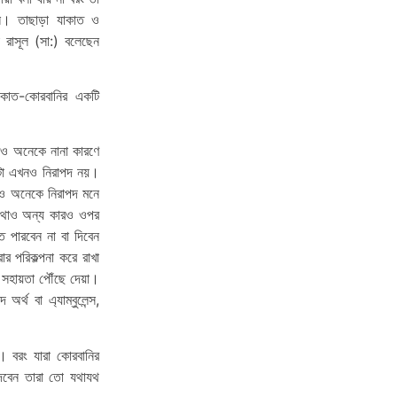
িল। তাছাড়া যাকাত ও
রাসূল (সা:) বলেছেন
াকাত-কোরবানির একটি
ও অনেকে নানা কারণে
টা এখনও নিরাপদ নয়।
কেও অনেকে নিরাপদ মনে
োথাও অন্য কারও ওপর
 পারবেন না বা দিবেন
 পরিকল্পনা করে রাখা
য সহায়তা পৌঁছে দেয়া।
্থ বা এ্যাম্বুলেন্স,
। বরং যারা কোরবানির
 দেবেন তারা তো যথাযথ