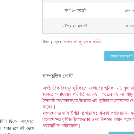
স্বর্ণ ১৮ ক্যারেট
১৮৮,৩
রৌপ্য ২১ ক্যারেট
৪,৬৬
উৎস / সূত্র:
বাংলাদেশ জুয়েলার্স সমিতি
যাকাত ক্যালকুলেট
সাম্প্রতিক পোস্ট
অর্থনৈতিক বৈষম্য দূরীকরণে যাকাতের ভূমিকা-ডা. মুহাম
জাকাত অনাদায়ের পরিণতি ভয়াবহ। আব্দুল্লাহ আলমাম
ইসলামী অর্থব্যবস্থায় উশরের এর ভূমিকা:বাংলাদেশের
কাদের।
বাংলাদেশের জমি উশরি না খারাজি: ফিকহি পর্যালোচনা- ড
বাংলাদেশের কৃষিজ উৎপাদনের ওপর উশরের বিধান প্রয়ো
 তিনি ছিলেন অত্যন্ত
প্রায়োগিক পর্যালোচনা।
 সবার দুঃখ কষ্ট দেখে