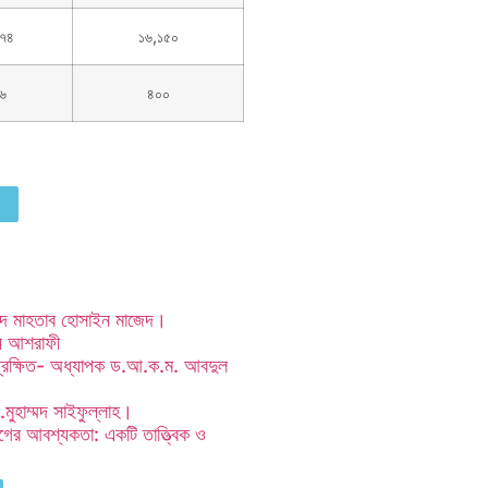
৭৪
১৬,১৫০
৬
৪০০
্মাদ মাহতাব হোসাইন মাজেদ।
ুন আশরাফী
 প্রেক্ষিত- অধ্যাপক ড.আ.ক.ম. আবদুল
.মুহাম্মদ সাইফুল্লাহ।
গের আবশ্যকতা: একটি তাত্ত্বিক ও