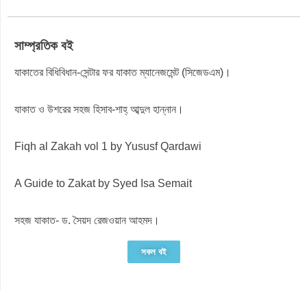
সাম্প্রতিক বই
যাকাতের বিধিবিধান-সেন্টার ফর যাকাত ম্যানেজমেন্ট (সিজেডএম)।
যাকাত ও উশরের সহজ হিসাব-শাহ্ আব্দুল হান্নান।
Fiqh al Zakah vol 1 by Yususf Qardawi
A Guide to Zakat by Syed Isa Semait
সহজ যাকাত- ড. সৈয়দ রেজওয়ান আহমদ।
সকল বই