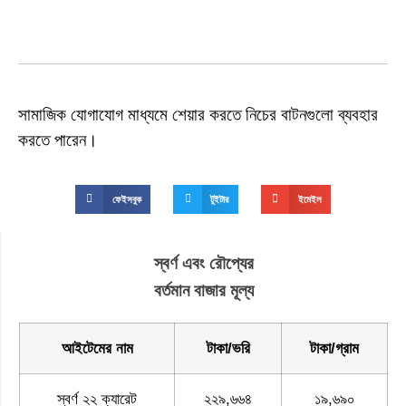
সামাজিক যোগাযোগ মাধ্যমে শেয়ার করতে নিচের বাটনগুলো ব্যবহার
করতে পারেন।
ফেইসবুক
টুইটার
ইমেইল
স্বর্ণ এবং রৌপ্যের
বর্তমান বাজার মূল্য
আইটেমের নাম
টাকা/ভরি
টাকা/গ্রাম
স্বর্ণ ২২ ক্যারেট
২২৯,৬৬৪
১৯,৬৯০