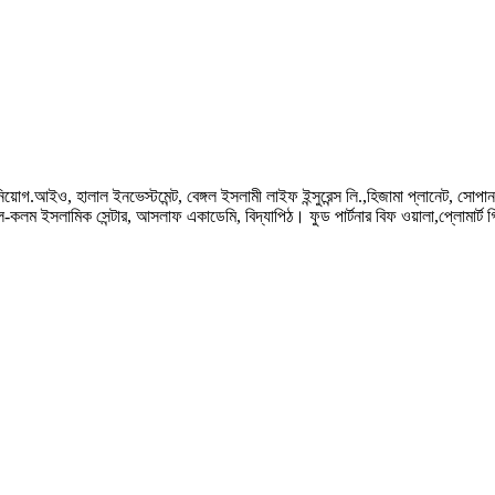
নিয়োগ.আইও, হালাল ইনভেস্টমেন্ট, বেঙ্গল ইসলামী লাইফ ইন্সুরেন্স লি.,হিজামা প্লানেট, সোপা
 ইসলামিক সেন্টার, আসলাফ একাডেমি, বিদ্যাপিঠ। ফুড পার্টনার বিফ ওয়ালা,প্লোমার্ট গিফট 