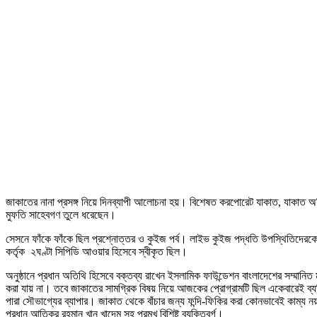
জাকাতের নানা প্রসঙ্গ নিয়ে দিনব্যাপী আলোচনা হয়। বিশেষত করপোরেট যাকাত, যাকাত অডিট
মুফতি সাহেবগণ তুলে ধরেছেন।
সেসনে ফাঁকে ফাঁকে ছিল প্রশ্নোত্তর ও কুইজ পর্ব। লাইভ কুইজ পদ্ধতি উপস্থিতিদেরকে এক ভ
কর্তৃক ২ঘণ্টা সিপিডি আওয়ার হিসেবে স্বীকৃত ছিল।
অনুষ্ঠানে প্রধান অতিথি হিসেবে বক্তব্য রাখেন ইসলামিক ফাউন্ডেশন বাংলাদেশের সম্মানিত
করা যায় না। তবে জাকাতের সামগ্রিক বিষয় নিয়ে আজকের প্রোগ্রামটি ছিল একেবারেই ব্
পারা সৌভাগ্যের ব্যাপার। জাকাত থেকে বাঁচার জন্য ফন্দি-ফিকির করা কোনভাবেই কাম্য নয়।
প্রধান আতিকুর রহমান খান খাদেম সহ প্রমুখ বিশিষ্ট ব্যক্তিবর্গ।