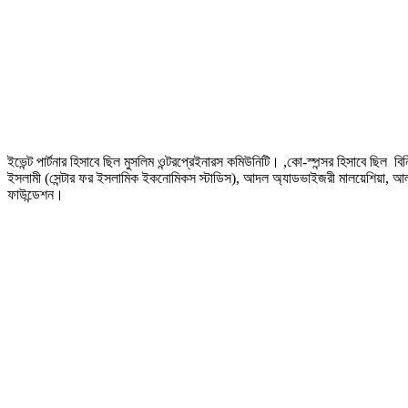
ইভেন্ট পার্টনার হিসাবে ছিল মুসলিম ওন্টরপ্রেইনারস কমিউনিটি। ,কো-স্পন্সর হিসাবে ছিল বি
ইসলামী (সেন্টার ফর ইসলামিক ইকনোমিকস স্টাডিস), আদল অ্যাডভাইজরী মালয়েশিয়া, আল-কলম
ফাউন্ডেশন।