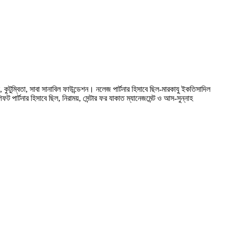
ন, কুটুম্বিতা, সাবা সানাবিল ফাউন্ডেশন। নলেজ পার্টনার হিসাবে ছিল-মারকাযু ইকতিসাদিল
পার্টনার হিসাবে ছিল, নিরাময়, সেন্টার ফর যাকাত ম্যানেজমেন্ট ও আস-সুন্নাহ