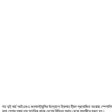
গত দুই মার্চ আইএফএ কনসালট্যান্সির উদ্যোগে হিকমাহ ট্রিপ প্রযোজিত অরোরা স্পেশালিস্ট 
নানা পেশার প্রায় চার শতাধিক মানুষ দেশের বিভিন্ন স্থান থেকে স্বশরীরে যুক্ত হন।